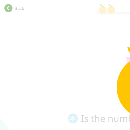
.
Back
.
.
.
.
.
.
.
.
.
.
.
.
.
.
.
Is the num