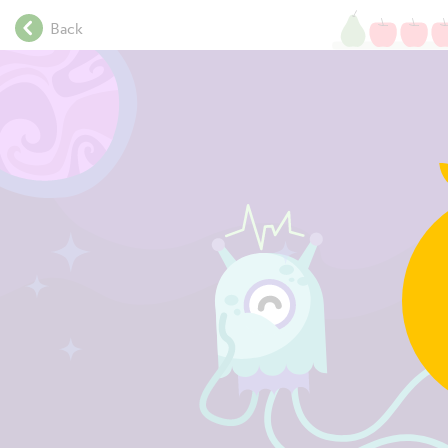
.
Back
.
.
.
Find all numbers tha
.
.
.
.
.
.
.
.
.
.
.
.
1
7
0
1
7
1
1
7
2
1
7
3
1
7