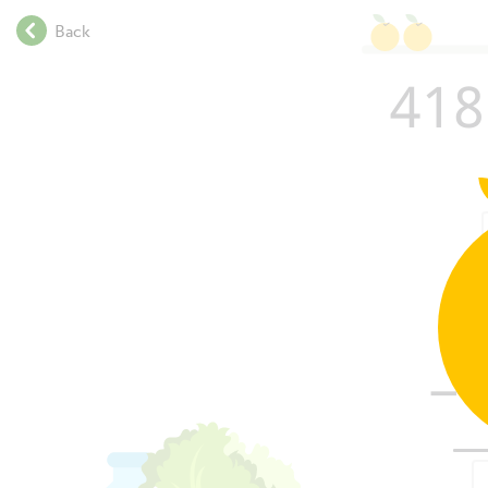
.
Back
.
.
418
.
.
.
Can you
.
.
.
.
.
.
.
.
−
.
.