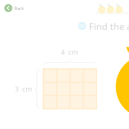
.
Back
.
.
Find the 
.
.
.
.
4
cm
.
.
.
.
.
3
cm
.
.
.
.