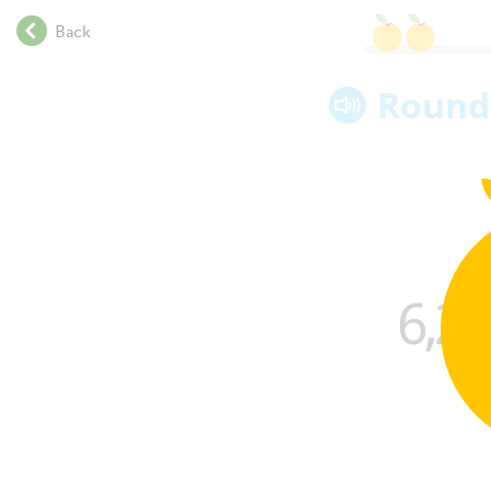
.
Back
.
.
Round
.
.
.
.
.
.
.
.
6
2
.
.
.
.
.