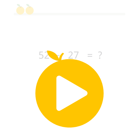
52
−
2
7
=
?