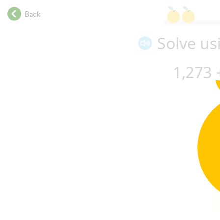
.
Back
.
.
Solve us
.
.
.
1,273
.
.
.
.
.
.
.
+
.
.
.