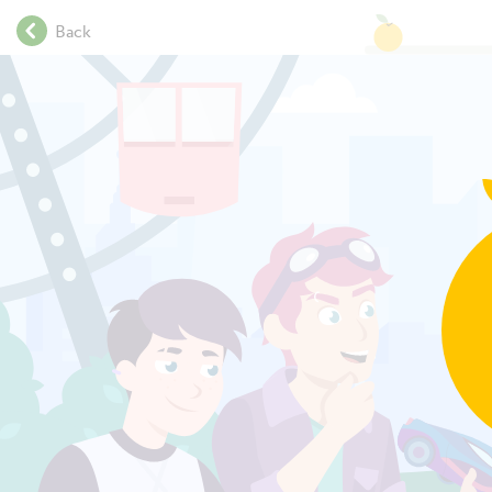
.
Back
.
.
9
×
3
.
.
.
.
.
.
.
.
.
.
.
.
.