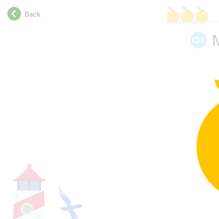
.
Back
.
.
M
.
.
.
.
.
.
.
.
.
.
.
.
.