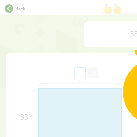
.
Back
.
.
.
33
.
.
.
.
.
.
OK
.
.
.
.
.
33
.