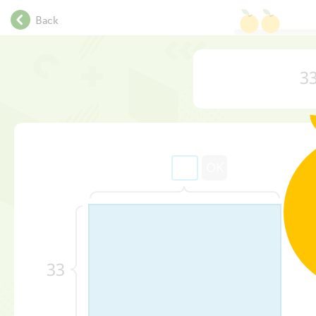
.
Back
.
.
.
33
.
.
.
.
.
.
OK
.
.
.
.
.
33
.