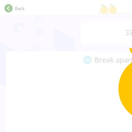
.
Back
.
.
.
33
.
.
.
.
Break apar
.
.
.
.
.
.
.
.