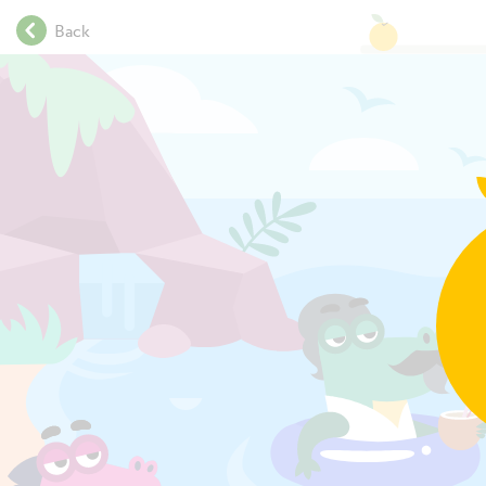
.
Back
.
.
.
.
.
.
.
.
.
.
3
.
.
.
.
.