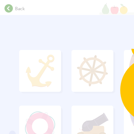
.
Back
.
.
Bu
.
.
.
.
.
.
.
.
.
.
.
.
.