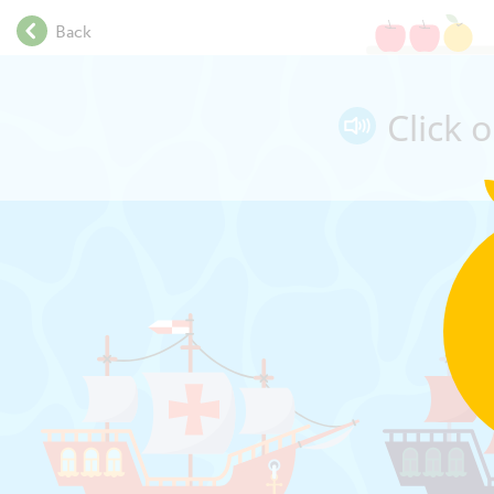
.
Back
.
.
Each squar
.
Click 
.
.
.
.
.
.
.
.
.
.
.
.