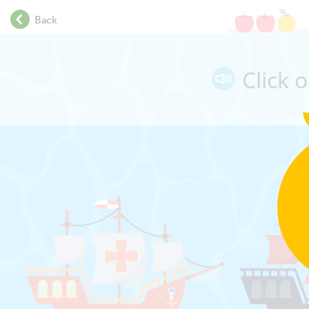
.
Back
.
.
Each squar
.
Click 
.
.
.
.
.
.
.
.
.
.
.
.