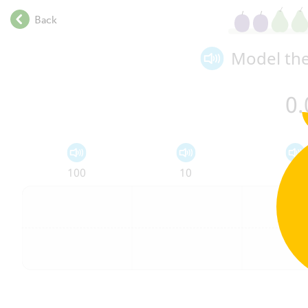
.
Back
.
.
Model th
.
.
.
0
.
.
.
.
.
100
10
1
.
.
.
.
.
.