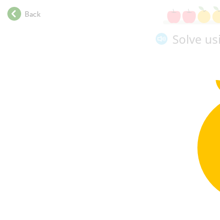
.
Back
.
.
Solve us
.
.
.
.
.
.
.
.
.
.
.
−
.
.