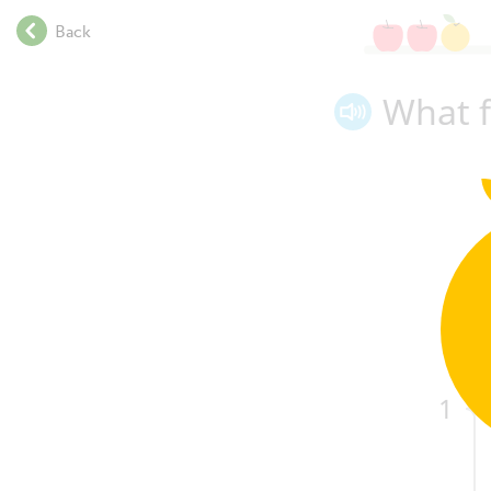
.
Back
.
.
.
What f
.
.
.
.
.
.
.
.
.
.
.
1
.