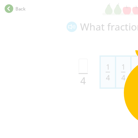
.
Back
.
.
What fracti
.
.
.
.
.
.
1
1
.
4
4
4
.
.
.
.
.
.