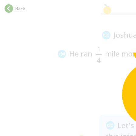
.
Back
.
.
.
Joshu
.
.
1
.
He ran
mile mor
.
4
.
.
.
.
.
.
.
.
Let’s