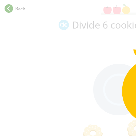
.
Back
.
.
Divide
6
cooki
.
.
.
.
.
.
.
.
.
.
.
.
.