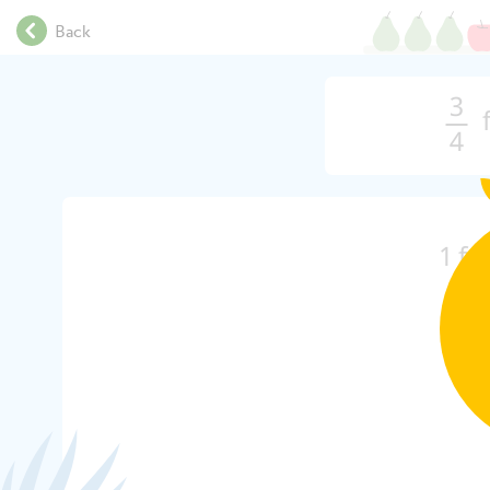
.
Back
.
.
.
3
.
4
.
.
.
.
1
fo
.
.
.
.
.
.
.