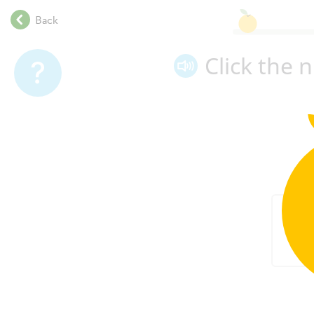
.
Back
.
.
Click the 
.
.
.
.
.
.
.
.
.
.
.
.
.