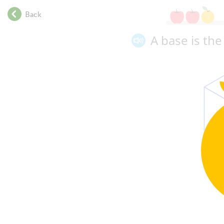
.
Back
.
.
A base is the
.
.
.
.
.
.
.
.
.
.
.
.
.