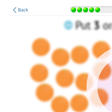
.
.
Back
.
.
Put
3
o
.
.
.
.
.
.
.
.
.
.
.
.