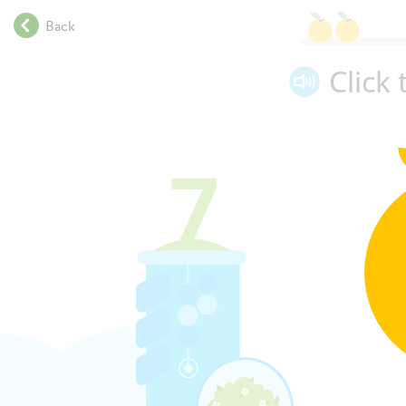
.
Back
.
.
Click
.
.
.
.
.
.
.
.
.
.
.
.
.