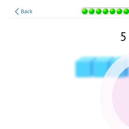
.
.
Back
.
.
.
5
.
.
.
.
.
.
.
.
.
.
.