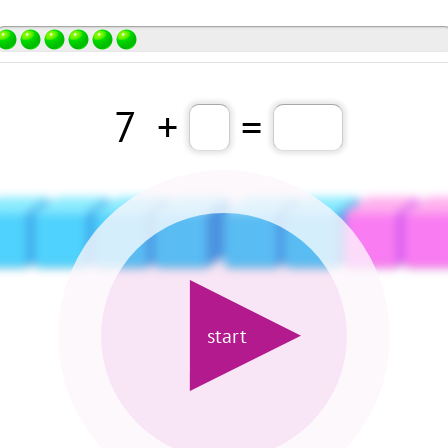
7
+
=
start