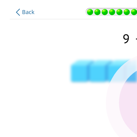
.
.
Back
.
.
.
9
.
.
.
.
.
.
.
.
.
.
.