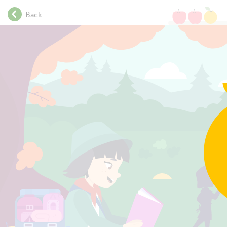
.
Back
.
.
.
Nam
.
.
.
.
10
.
.
.
.
.
.
.
.