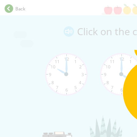
.
Back
.
.
.
Click on the 
.
.
.
.
.
.
.
.
.
.
.
.