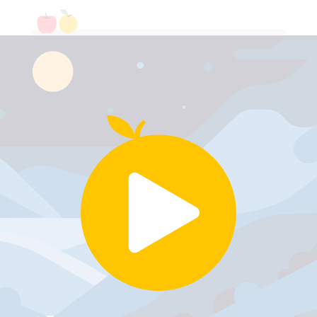
1
0
+
3
9
=