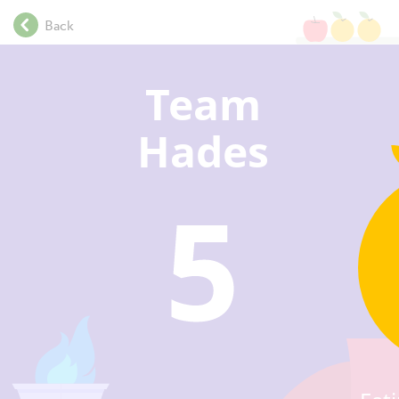
.
Back
.
.
37
.
Team
.
.
Hades
.
.
.
.
.
.
.
.
.
.