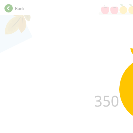
.
Back
.
.
.
.
.
.
.
.
.
.
.
.
3
5
0
.
.
.