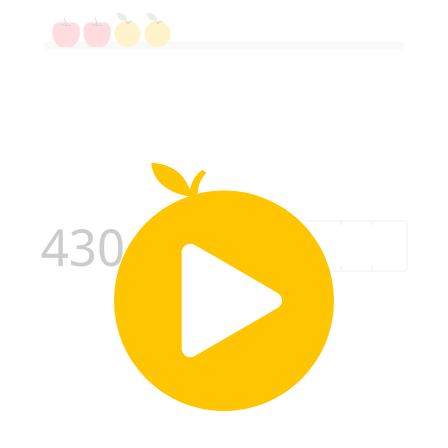
430
−
250
=