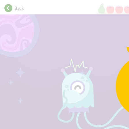
.
Back
.
.
.
Find all numbers tha
.
.
.
.
.
.
.
.
.
.
.
.
1
7
0
1
7
1
1
7
2
1
7
3
1
7