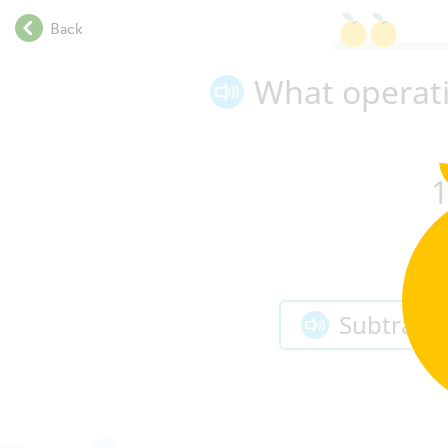
.
Back
.
.
What operati
.
.
.
.
.
.
.
.
.
.
Subtracti
.
.
.