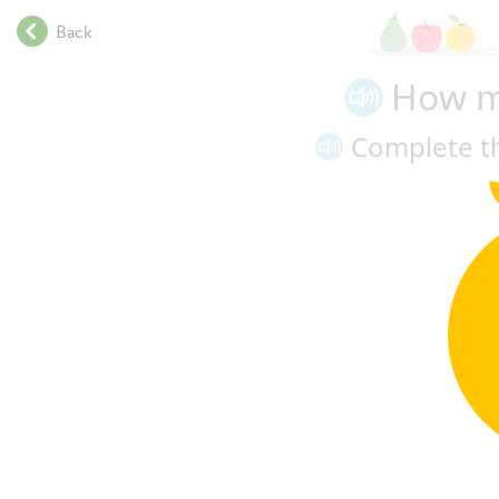
.
Back
.
.
How ma
.
.
Complete th
.
.
.
.
.
.
.
.
.
.
.