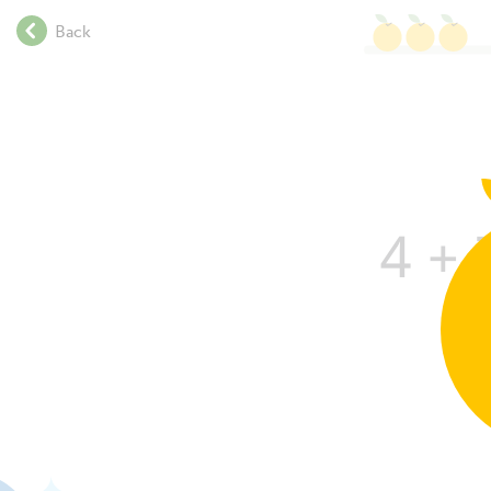
.
Back
.
.
.
.
.
.
.
4
+
.
.
.
.
.
.
.
.