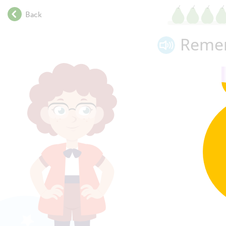
.
Back
.
.
Remem
.
.
.
.
.
.
.
.
.
.
.
.
.