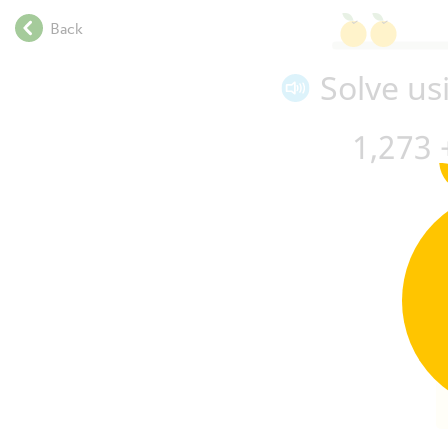
.
Back
.
.
Solve us
.
.
.
1,273
.
.
.
.
.
.
.
+
.
.
.