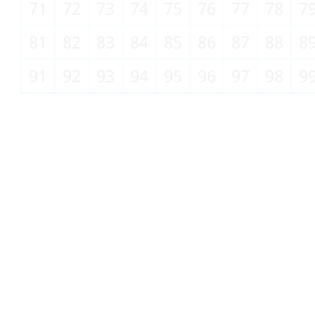
71
72
73
74
75
76
77
78
7
81
82
83
84
85
86
87
88
8
91
92
93
94
95
96
97
98
9