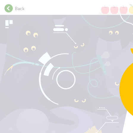
.
Back
.
.
.
.
.
.
.
.
.
.
.
.
.
.
.