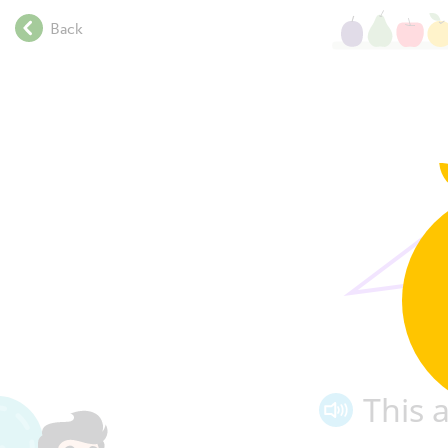
.
Back
.
.
.
.
.
.
.
.
.
.
.
.
.
.
.
This a