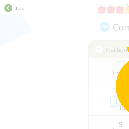
.
Back
.
.
Com
.
.
.
.
Fraction
.
.
.
1
.
10
.
.
.
.
10
.
5