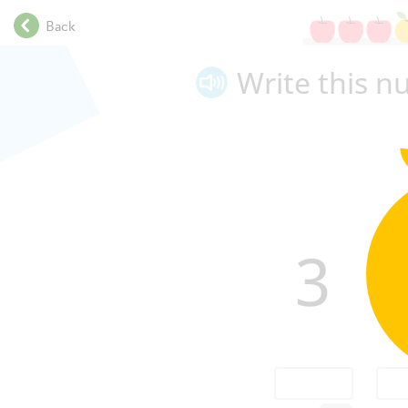
.
Back
.
.
Write this 
.
.
.
.
.
.
.
.
3
.
.
.
.
.