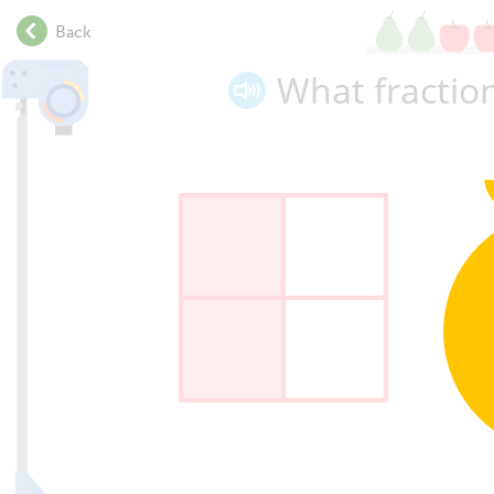
.
Back
.
.
What fractio
.
.
.
.
.
.
.
.
.
.
.
.
.