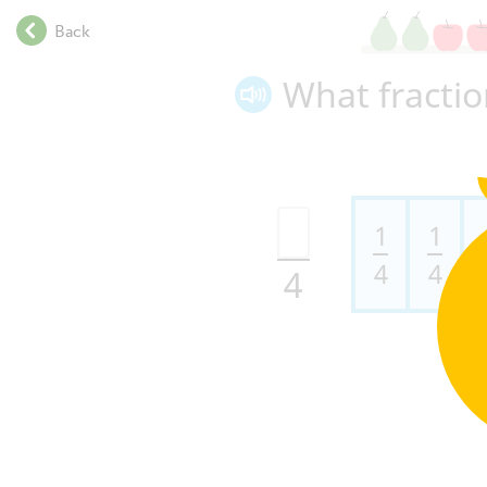
.
Back
.
.
What fracti
.
.
.
.
.
.
1
1
.
4
4
4
.
.
.
.
.
.