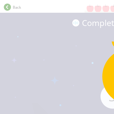
.
Back
.
.
Complet
.
.
.
.
.
.
.
.
.
.
.
.
.